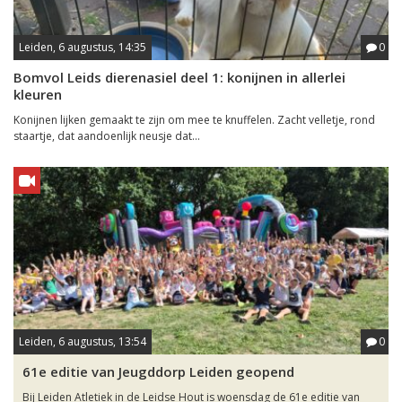
Leiden, 6 augustus, 14:35
0
Bomvol Leids dierenasiel deel 1: konijnen in allerlei
kleuren
Konijnen lijken gemaakt te zijn om mee te knuffelen. Zacht velletje, rond
staartje, dat aandoenlijk neusje dat...
Leiden, 6 augustus, 13:54
0
61e editie van Jeugddorp Leiden geopend
Bij Leiden Atletiek in de Leidse Hout is woensdag de 61e editie van